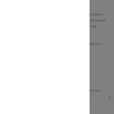
нных труб нПВХ по доступным ценам.
ой колонны, которая должна обладать устойчивостью к
чить долговечное функционирование водного источника.
 требованию в силу высокой прочности за счет не
тоек к любой агрессивной среде.
чик сможет выбрать именно тот вариант, который его
вой кран под
Полоса медная (1000 мм х
(30 мм х 55 мм)
7 мм х 200 мм)
387 руб.