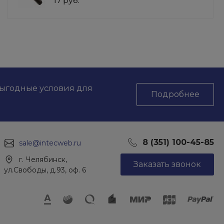
17 руб.
Подарок
секции для вышки тура ВСР-1
0 руб.
16 000 руб.
Выбрать
выгодные условия для
Подробнее
8 (351) 100-45-85
sale@intecweb.ru
г. Челябинск,
Заказать звонок
ул.Свободы, д.93, оф. 6