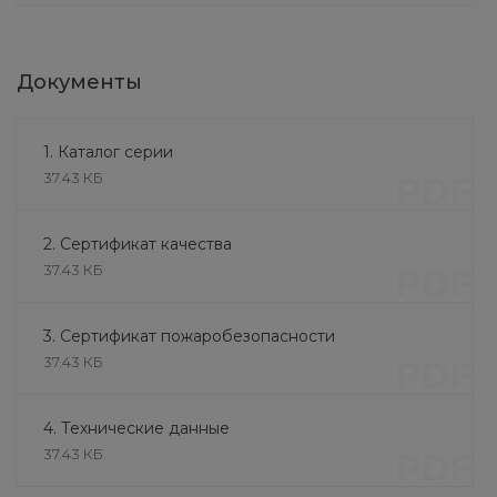
Документы
1. Каталог серии
37.43 КБ
PDF
2. Сертификат качества
37.43 КБ
PDF
3. Сертификат пожаробезопасности
37.43 КБ
PDF
Площадки
железобетонные ЛП (220
4. Технические данные
мм х 1815 мм х 1460 мм)
7 415.10 руб.
37.43 КБ
PDF
8 239 руб.