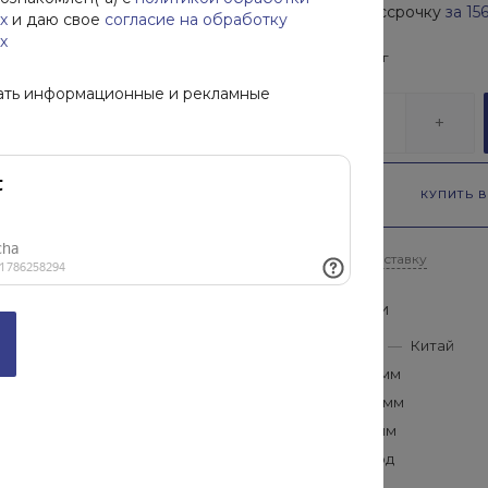
Купить в рассрочку
за
15
х
и даю свое
согласие на обработку
х
В наличии
50
кг
ать информационные и рекламные
-
+
КУПИТЬ В
Рассчитать доставку
Характеристики
Производитель
—
Китай
Длина
—
2000 мм
Диаметр
—
125 мм
Толщина
—
10 мм
Гарантия
—
1 год