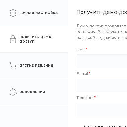
Сайт для промышленных
Получить демо-до
Челябинск
ТОЧНАЯ НАСТРОЙКА
компаний
Демо-доступ позволяет
Каталог
Услуги
Компани
решения. Вы сможете до
ПОЛУЧИТЬ ДЕМО-
внешний вид, менять цв
ДОСТУП
Главная
/
Каталог товаров
/
Трубный прокат
/
Трубы напорн
Имя
Труба НПВХ синяя обсадн
ДРУГИЕ РЕШЕНИЯ
E-mail
ОБНОВЛЕНИЯ
Телефон
Я подтверждаю, что 