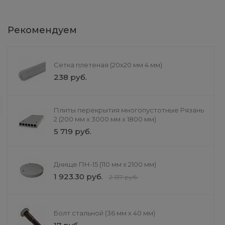
Рекомендуем
Сетка плетеная (20х20 мм 4 мм)
Литье и обработка
238 руб.
Литье в формы
При литье в кокиль улучшается кач
Плиты перекрытия многопустотные Рязань
форм. Также появляется возможнос
2 (200 мм х 3000 мм х 1800 мм)
можно выполнять как вручную, так 
5 719 руб.
Днище ПН-15 (110 мм х 2100 мм)
1 923.30 руб.
2 137 руб.
Болт стальной (36 мм х 40 мм)
Комплект промежуточной