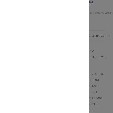
Все характеристики
Цена действительна только для 
магазинах
ВИДЕО
СТАТЬИ
ОТЗЫВЫ
КАК КУПИТЬ?
ого частного сектора лежит использование только
й критерий, который не следует скидывать со счетов. Но,
мание и на стоимость.
руб, но их цена высока, а потому их актуальность год от
димые на основе вторичного ПНД, пригодны лишь для
 для технических нужд. Но есть оптимальное решение –
 поливинилхлорид. Исходный материал не содержит
ь к большим механическим нагрузкам. Отсутствие хлора
вильный монтаж обсадной колонны при обустройстве
ия системы водоснабжения из чистого источника.