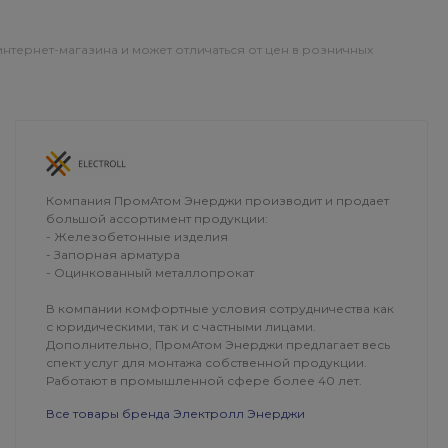
интернет-магазина и может отличаться от цен в розничных
ОПЛАТА
ДОСТАВКА
Компания ПромАтом Энерджи производит и продает
большой ассортимент продукции:
- Железобетонные изделия
- Запорная арматура
- Оцинкованный металлопрокат
В компании комфортные условия сотрудничества как
с юридическими, так и с частными лицами.
Дополнительно, ПромАтом Энерджи предлагает весь
спект услуг для монтажа собственной продукции.
Работают в промышленной сфере более 40 лет.
Все товары бренда Электролл Энерджи