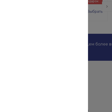
Подарок
ВСП-250/2 размер 2х2 м
0 руб.
16 000 руб.
Выбрать
дложениях наших конкурентов и мы найдем более 
Помощь
зделия
Оплата и гарантия
Доставка
ллопрокат
Возврат и замена продукции
Таблицы ГОСТ
ллопрокат
Аксессуары и комплектующие