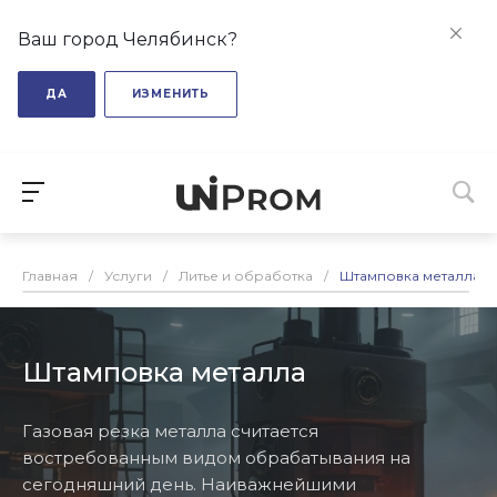
Ваш город Челябинск?
ДА
ИЗМЕНИТЬ
Главная
/
Услуги
/
Литье и обработка
/
Штамповка металла
Штамповка металла
Газовая резка металла считается
востребованным видом обрабатывания на
сегодняшний день. Наиважнейшими