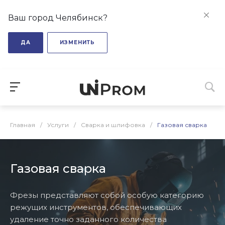
Ваш город Челябинск?
ДА
ИЗМЕНИТЬ
Главная
/
Услуги
/
Сварка и шлифовка
/
Газовая сварка
Газовая сварка
Фрезы представляют собой особую категорию
режущих инструментов, обеспечивающих
удаление точно заданного количества