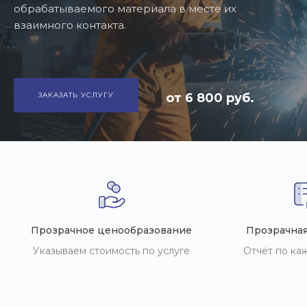
обрабатываемого материала в месте их
взаимного контакта.
ЗАКАЗАТЬ УСЛУГУ
от 6 800 руб.
Прозрачное ценообразование
Прозрачная
Указываем стоимость по услуге
Отчёт по ка