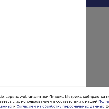
Помощь
зделия
Оплата и гарантия
Доставка
ллопрокат
Возврат и замена продукции
Таблицы ГОСТ
ллопрокат
Аксессуары и комплектующие
нты
Оптовикам
Возможности
кат
kie, сервис web-аналитики Яндекс. Метрика, собираются 
шаетесь с их использованием в соответствии с нашей
Поли
данных
и
Согласием на обработку персональных данных
. 