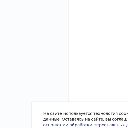
О компании
Каталог
Новости
Железобетонные и
Статьи
Запорная арматура
Отзывы
Нержавеющий мета
Вакансии
Метизы
Сотрудники
Оцинкованный мета
Согласие на обработку
Станки и инструме
персональных данных
Трубный прокат
Политика в отношении обработки
Цветные металлы
персональных данных
Черный металлопро
Проекты
Сертификаты
На сайте используется технология coo
данные. Оставаясь на сайте, вы согла
отношении обработки персональных 