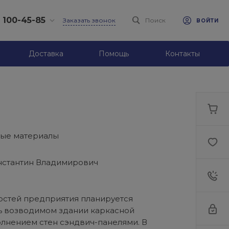
) 100-45-85
Заказать звонок
Поиск
ВОЙТИ
-45-85
Доставка
Помощь
Контакты
к,
 д.93, оф. 6
-18:30
ходной
eb.ru
7-80-70
к,
ные материалы
ш., 64
-18:30
ходной
нстантин Владимирович
eb.ru
стей предприятия планируется
ь возводимом здании каркасной
олнением стен сэндвич-панелями. В