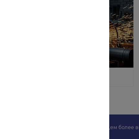
Резка болванок
дложениях наших конкурентов и мы найдем более 