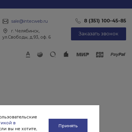
8 (351) 100-45-85
sale@intecweb.ru
г. Челябинск,
Заказать звонок
ул.Свободы, д.93, оф. 6
пользовательские
тикой в
Принять
Если вы не хотите,