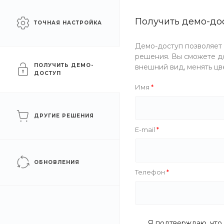
Сайт для промышленных
Получить демо-до
Челябинск
ТОЧНАЯ НАСТРОЙКА
компаний
Демо-доступ позволяет
Каталог
Услуги
Компани
решения. Вы сможете до
ПОЛУЧИТЬ ДЕМО-
внешний вид, менять цв
ДОСТУП
Главная
/
О компании
/
Проекты
/
Расширение производства
Имя
Расширение производст
ДРУГИЕ РЕШЕНИЯ
E-mail
‹
ОБНОВЛЕНИЯ
Телефон
Я подтверждаю, что 