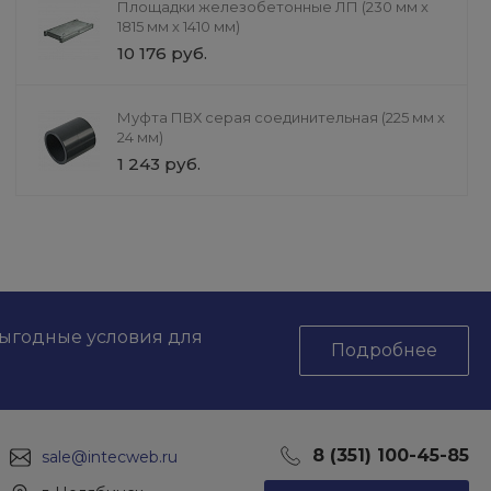
Площадки железобетонные ЛП (230 мм х
1815 мм х 1410 мм)
Комплект промежуточной
Подарок
10 176 руб.
секции для вышки тура ВСР-1
0 руб.
16 000 руб.
Выбрать
Муфта ПВХ серая соединительная (225 мм х
24 мм)
1 243 руб.
выгодные условия для
Подробнее
8 (351) 100-45-85
sale@intecweb.ru