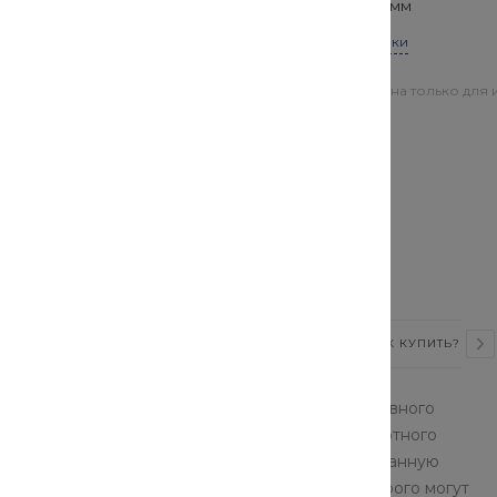
Ширина
—
370 мм
Все характеристики
Цена действительна только для 
магазинах
 элементы. Этот материал
овечности. В качестве
наборные элементы особой
упени ЛС 18 – главный
ний и сооружений.
ВИДЕО
СТАТЬИ
ОТЗЫВЫ
КАК КУПИТЬ?
 различного назначения. Без этого конструктивного
о безопасно передвигаться между этажами высотного
 Ступени ЛС 18 должны выдерживать унифицированную
степени на несущее основание, в качестве которого могут