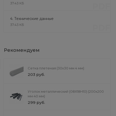
37.43 КБ
PDF
4. Технические данные
37.43 КБ
PDF
Литье и обработка
Рекомендуем
Литье в формы
При литье в кокиль улучшается кач
форм. Также появляется возможнос
Сетка плетеная (30х30 мм 4 мм)
можно выполнять как вручную, так 
203 руб.
Уголок металлический (08Х18H10) (200х200
мм 40 мм)
299 руб.