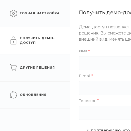
Сайт для промышленных
Получить демо-до
Челябинск
ТОЧНАЯ НАСТРОЙКА
компаний
Демо-доступ позволяет
Каталог
Услуги
Компани
решения. Вы сможете до
ПОЛУЧИТЬ ДЕМО-
внешний вид, менять цв
ДОСТУП
Главная
/
Каталог товаров
/
Железобетонные изделия
/
Лес
Имя
Ступень ЛС 18-1 Владимир
ДРУГИЕ РЕШЕНИЯ
E-mail
ОБНОВЛЕНИЯ
Телефон
Я подтверждаю, что 