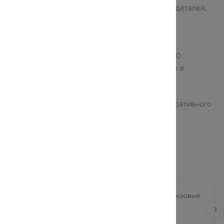
крепление производится при помощи закладных деталей,
ичивают.
 сооружения, где действие агрессивной среды
словиях отрицательных температур (не более -40
уатации. Ступени основные ЛС 18 применяют как в
начения.
льного использования, но и для создания декоративного
ой, без сколов и выбоин.
еталлический
Шестигранник бронзовый
 (250х250 мм 20 мм)
(5 мм х 500 мм)
786.60 руб.