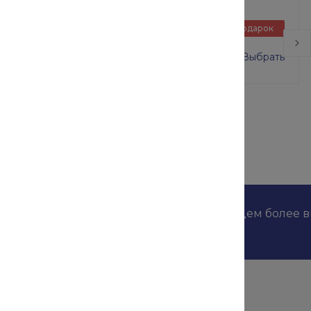
Базовый блок в сборе
Подарок
ВСП-250/2 размер 2х2 м
0 руб.
16 000 руб.
Выбрать
дложениях наших конкурентов и мы найдем более 
Помощь