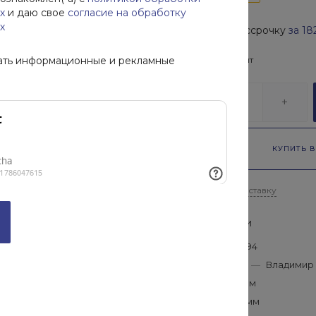
х
и даю свое
согласие на обработку
х
Купить в рассрочку
за
18
ать информационные и рекламные
В наличии
63
шт
-
+
КУПИТЬ В
Рассчитать доставку
Характеристики
ГОСТ
—
50646-94
Производитель
—
Владимир 
Длина
—
1850 мм
Высота
—
200 мм