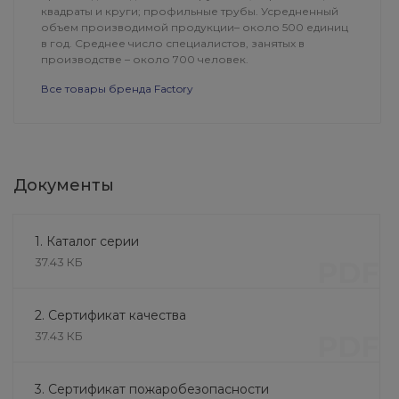
квадраты и круги; профильные трубы. Усредненный
объем производимой продукции– около 500 единиц
в год. Среднее число специалистов, занятых в
производстве – около 700 человек.
Все товары бренда Factory
Документы
1. Каталог серии
37.43 КБ
PDF
2. Сертификат качества
37.43 КБ
PDF
Площадки
железобетонные ЛП (220
мм х 1915 мм х 1360 мм)
8 540 руб.
3. Сертификат пожаробезопасности