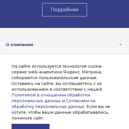
Подробнее
О компании
Каталог
На сайте используется технология cookie,
сервис web-аналитики Яндекс. Метрика,
Помощь
собираются пользовательские данные.
Оставаясь на сайте, вы соглашаетесь с их
использованием в соответствии с нашей
Политикой в отношении обработки
персональных данных
и
Согласием на
8 (351) 100-45-85
Заказать звонок
обработку персональных данных
. Если вы не
хотите, чтобы ваши данные обрабатывались,
sale@intecweb.ru
покиньте сайт.
г. Челябинск, ул.Свободы, д.93, оф. 6