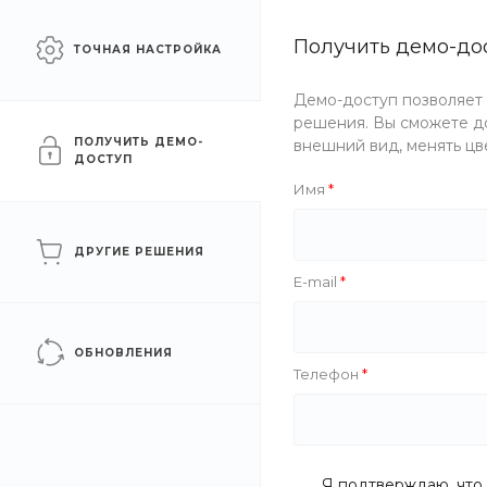
Сайт для промышленных
Получить демо-до
Челябинск
ТОЧНАЯ НАСТРОЙКА
компаний
Демо-доступ позволяет
Каталог
Услуги
Компани
решения. Вы сможете до
ПОЛУЧИТЬ ДЕМО-
внешний вид, менять цв
ДОСТУП
Главная
/
Каталог товаров
/
Метизы
/
Гайки стальные
/
Гайк
Имя
Гайка стальная ГОСТ 526
ДРУГИЕ РЕШЕНИЯ
E-mail
ОБНОВЛЕНИЯ
Телефон
Я подтверждаю, что 