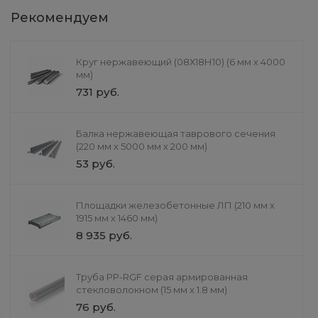
Рекомендуем
Круг нержавеющий (08Х18Н10) (6 мм х 4000
мм)
731 руб.
Площадки
Балка нержавеющая таврового сечения
железобетонные ЛП (230
(220 мм х 5000 мм х 200 мм)
мм х 1915 мм х 1310 мм)
11 274 руб.
53 руб.
Площадки железобетонные ЛП (210 мм х
1915 мм х 1460 мм)
8 935 руб.
Труба PP-RGF серая армированная
Литье и обработка
стекловолокном (15 мм х 1.8 мм)
Литье в формы
76 руб.