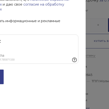
Купить в рассрочку
за
0.
х
и даю свое
согласие на обработку
х
В наличии
184
кг
ать информационные и рекламные
-
+
КУПИТЬ В
Рассчитать доставку
Характеристики
ГОСТ
—
ГОСТ 52645
Производитель
—
ТПП Молн
Длина
—
8 мм
Диаметр
—
8 мм
Толщина
—
5 мм
Все характеристики