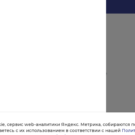
Помощь
зделия
Оплата и гарантия
Доставка
ллопрокат
Возврат и замена продукции
Таблицы ГОСТ
ллопрокат
Аксессуары и комплектующие
нты
Оптовикам
Возможности
кат
kie, сервис web-аналитики Яндекс. Метрика, собираются 
шаетесь с их использованием в соответствии с нашей
Поли