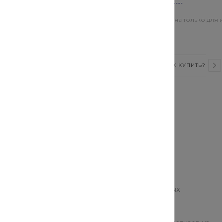
Цена действительна только для 
магазинах
ВИДЕО
СТАТЬИ
ОТЗЫВЫ
КАК КУПИТЬ?
метизов, однако, компании-представители данных
елями.