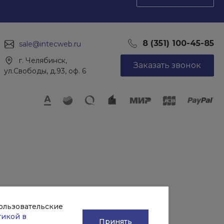
8 (351) 100-45-85
sale@intecweb.ru
г. Челябинск,
Заказать звонок
ул.Свободы, д.93, оф. 6
пользовательские
тикой в
Принять