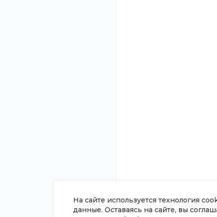
сотрудничества
О компании
Каталог
Новости
Железобетонные и
Статьи
Запорная арматура
Отзывы
Нержавеющий мета
Вакансии
Метизы
Сотрудники
Оцинкованный мета
Согласие на обработку
Станки и инструме
персональных данных
Трубный прокат
Политика в отношении обработки
Цветные металлы
персональных данных
Черный металлопро
Проекты
Сертификаты
На сайте используется технология coo
данные. Оставаясь на сайте, вы согла