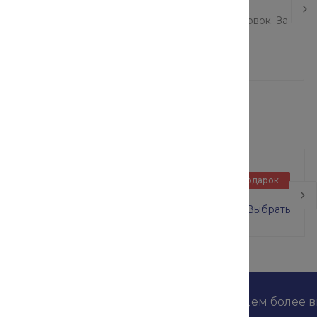
тальных разновидностей обработки являются
ействия на материал и малая деформация заготовок. За
кращается время процедуры.
Базовый блок в сборе
Подарок
ВСП-250/2 размер 2х2 м
0 руб.
16 000 руб.
Выбрать
дложениях наших конкурентов и мы найдем более 