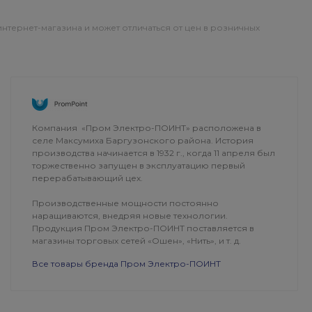
интернет-магазина и может отличаться от цен в розничных
ОПЛАТА
ДОСТАВКА
Компания «Пром Электро-ПОИНТ» расположена в
селе Максумиха Баргузонского района. История
производства начинается в 1932 г., когда 11 апреля был
торжественно запущен в эксплуатацию первый
перерабатывающий цех.
Производственные мощности постоянно
наращиваются, внедряя новые технологии.
Продукция Пром Электро-ПОИНТ поставляется в
магазины торговых сетей «Ошен», «Нить», и т. д.
Все товары бренда Пром Электро-ПОИНТ