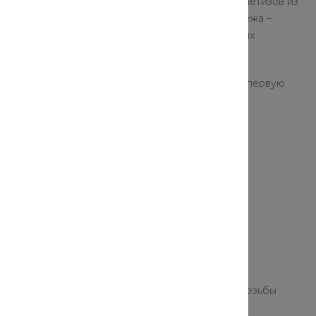
ребованные метизы. Производится данный вид метизов из
ространенные и востребованные на рынке крепежа –
тву металла, они используются во всех областях
у выбирая данный нержавеющий метиз, нужно в первую
еще размером, видом и шагом резьбы. Размер резьбы
зьбу, в данном случае – метрическая, а число –