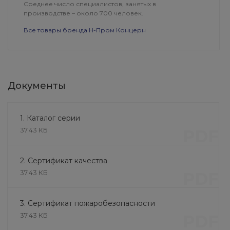
Среднее число специалистов, занятых в
производстве – около 700 человек.
Все товары бренда Н-Пром Концерн
Документы
1. Каталог серии
37.43 КБ
PDF
2. Сертификат качества
37.43 КБ
PDF
Болт оцинкованный (30 мм
х 10 мм)
3. Сертификат пожаробезопасности
12 руб.
37.43 КБ
PDF