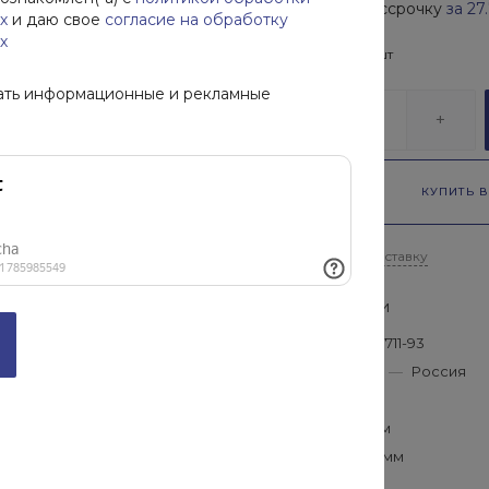
Купить в рассрочку
за
27
х
и даю свое
согласие на обработку
х
В наличии
121
шт
ать информационные и рекламные
-
+
КУПИТЬ В
Рассчитать доставку
Характеристики
ГОСТ
—
ГОСТ 17711-93
Производитель
—
Россия
Длина
—
45 мм
Высота
—
45 мм
Диаметр
—
30 мм