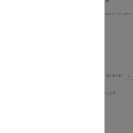
Все характеристики
Цена действительна только для 
магазинах
значение) предназначен для
ерки его показаний с
анцу крана.
ВИДЕО
СТАТЬИ
ОТЗЫВЫ
КАК КУПИТЬ?
ия рабочего манометра магистрали с рабочей средой.