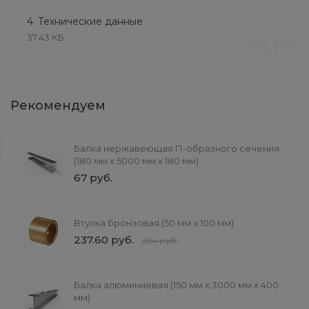
4. Технические данные
37.43 КБ
PDF
Литье и обработка
Рекомендуем
Литье в формы
При литье в кокиль улучшается кач
Балка нержавеющая П-образного сечения
форм. Также появляется возможнос
(180 мм х 5000 мм х 180 мм)
можно выполнять как вручную, так 
67 руб.
Втулка бронзовая (50 мм х 100 мм)
237.60 руб.
264 руб.
Балка алюминиевая (150 мм х 3000 мм х 400
мм)
Комплект промежуточной