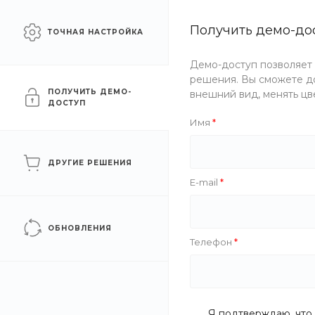
Сайт для промышленных
Получить демо-до
Челябинск
ТОЧНАЯ НАСТРОЙКА
компаний
Демо-доступ позволяет
Каталог
Услуги
Компани
решения. Вы сможете до
ПОЛУЧИТЬ ДЕМО-
внешний вид, менять цв
ДОСТУП
Главная
/
Каталог товаров
/
Запорная арматура
/
Краны
/
Т
Имя
Трехходовой кран под ма
ДРУГИЕ РЕШЕНИЯ
E-mail
Хит
ОБНОВЛЕНИЯ
Телефон
Я подтверждаю, что 