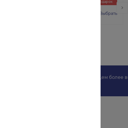
Подарок
ВСП-250/2 размер 2х2 м
0 руб.
16 000 руб.
Выбрать
дложениях наших конкурентов и мы найдем более 
Помощь
зделия
Оплата и гарантия