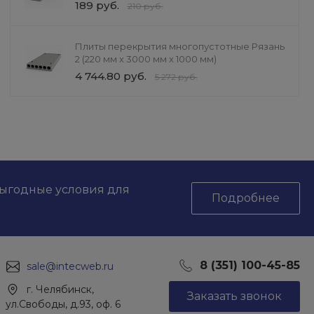
189 руб.
Подарок
210 руб.
секции для вышки тура ВСР-1
0 руб.
16 000 руб.
Выбрать
Плиты перекрытия многопустотные Рязань
2 (220 мм х 3000 мм х 1000 мм)
4 744.80 руб.
5 272 руб.
выгодные условия для
Подробнее
8 (351) 100-45-85
sale@intecweb.ru
г. Челябинск,
Заказать звонок
ул.Свободы, д.93, оф. 6