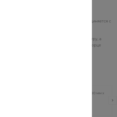
ы смазкой. Через муфтовые концы кран присоединяется с
метру.
яет направлять поток рабочей среды к манометру, а
временно манометр от магистрали. На верхнем торце
одных отверстий.
рекрытия
Труба PP-R белая (80 мм х
тотные Владимир
8.5 мм)
 х 2600 мм х 1000
б.
812.70 руб.
903 руб.