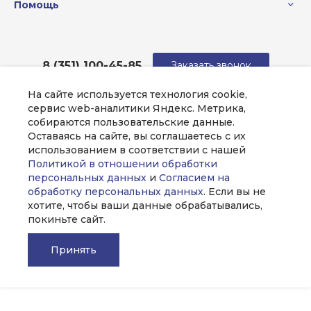
Помощь
8 (351) 100-45-85
Заказать звонок
На сайте используется технология cookie,
sale@intecweb.ru
сервис web-аналитики Яндекс. Метрика,
собираются пользовательские данные.
г. Челябинск, ул.Свободы, д.93, оф. 6
Оставаясь на сайте, вы соглашаетесь с их
использованием в соответствии с нашей
Политикой в отношении обработки
персональных данных
и
Согласием на
обработку персональных данных
. Если вы не
хотите, чтобы ваши данные обрабатывались,
покиньте сайт.
Принять
Главная
Главная
Кабинет
Кабинет
Корзина
Корзина
Избранные
Избранные
Сравнение
Сравнение
© 2026 Universe, Все права защищены