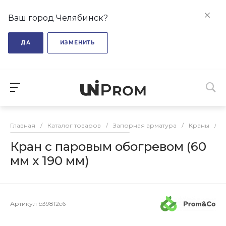
Ваш город Челябинск?
ДА
ИЗМЕНИТЬ
Главная
/
Каталог товаров
/
Запорная арматура
/
Краны
/
К
Кран с паровым обогревом (60
мм х 190 мм)
Артикул
b39812c6